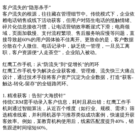
客户流失的“隐形杀手”
客户流失的根源，往往藏在管理细节中。传统模式下，企业依
赖电话销售或线下活动获客，但用户对陌生电话的抵触情绪、
碎片化信息接收习惯，让电话营销效率断崖式下滑；电商领
域，页面加载慢、支付流程繁琐、售后服务响应慢等问题，直
接导致超60%的用户因体验不佳离开。更致命的是，客户数据
分散在个人微信、电话记录中，缺乏统一管理，一旦员工离
职，客户资源便“人走茶空”，企业陷入被动。
红鹰工作手机：从“防流失”到“促增长”的闭环
红鹰工作手机专为解决企业获客难、管理难、流失快三大痛点
设计，通过技术手段将客户资产沉淀为企业数据，打造“获客-
触达-转化-留存”的全链路闭环。
1. 精准获客：告别“大海捞针”
传统CRM需手动录入客户信息，耗时且易出错；红鹰工作手
机则通过智能算法，从近百个维度（如行业、规模、需求）筛
选精准线索，并利用机器学习推荐类似成功案例，快速提升获
客效率。例如，某教育机构使用后，线索匹配度提升40%，销
售跟进时间缩短60%。