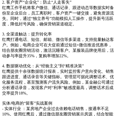
2. 客户资产“企业化”：防止“人走客失”
红鹰工作手机将客户微信、通话记录、跟进动态等数据实时备
份至企业后台，员工离职时，客户资产一键交接，避免资源流
失。同时，通过“独立养号”功能模拟人工操作，提升新号活跃
度，降低封号风险，确保营销渠道稳定。
3. 全渠道触达：提升转化率
红鹰打通电话、短信、邮箱、微信等多渠道，支持批量触达客
户。例如，电商企业可在大促前通过短信+微信推送优惠券，
结合朋友圈营销活动，激活沉睡客户。某服装品牌使用后，活
动参与率提升35%，复购率增加22%。
4. 数据驱动优化：从“经验主义”到“精准决策”
红鹰提供十余张数据统计报表，实时监控客户意向变化、销售
跟进进度、通话录音等关键指标。管理层可据此调整话术、优
化服务流程，甚至预测客户流失风险。例如，某金融公司通过
分析通话录音，发现客户对“利率”敏感度最高，调整话术后成
交率提升18%。
实体/电商的“留客”实战案例
- 实体行业 ：某房地产企业过去依赖电话销售，接通率不足
10%。使用红鹰后，通过微信朋友圈营销展示房源，结合智能