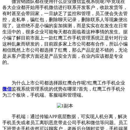
微营销团队都在使用什么企业微信监视系统呢?毕竟现在
各大企业都开始用手机微信进行联系开发客户，收款发货等，
有时甚至会带回家，一旦缺乏了监控和管理，员工便会失去管
控，走私单，骗红包，删除聊天记录，删除联系人等现象便出
现了。这些绝不是小编的妄加揣测，而是实实在在发生在日常
生活中的，很多企业可能每天都在面临着这种事情的发生。据
小编了解目前市面上一款红鹰工作手机管理系统正是针对行业
这种乱象而研发的，目前跟多家上市公司都有合作，所以小编
相信既然上市公司都选择了红鹰，那么产品定是不错的，无论
是从客户需求方面还是产品安全方面，在业内应该都是专业
的。
为什么上市公司都选择跟红鹰合作呢?红鹰工作手机企业
微信
监视系统管理系统的优势在哪里?首先，红鹰工作手机分
为三个板块，手机端、客服端和管理端。
手机端：通过传输APP底层数据，可实现人机分离，解决
手机丢失或者员工离职恶意带走公司手机和微信等问题。员工
下班带走手机依然可以聊客户，老板后台随时监管，手机端屏