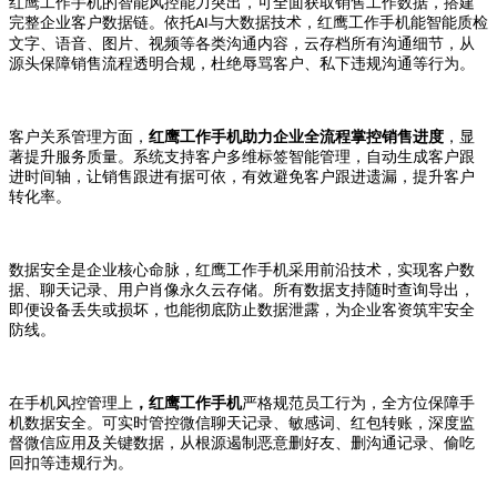
红鹰工作手机的智能风控能力突出，可全面获取销售工作数据，搭建
完整企业客户数据链。依托
与大数据技术，红鹰工作手机能智能质检
AI
文字、语音、图片、视频等各类沟通内容，云存档所有沟通细节，从
源头保障销售流程透明合规，杜绝辱骂客户、私下违规沟通等行为。
客户关系管理方面，
红鹰工作手机助力企业全流程掌控销售进度
，显
著提升服务质量。系统支持客户多维标签智能管理，自动生成客户跟
进时间轴，让销售跟进有据可依，有效避免客户跟进遗漏，提升客户
转化率。
数据安全是企业核心命脉，红鹰工作手机采用前沿技术，实现客户数
据、聊天记录、用户肖像永久云存储。所有数据支持随时查询导出，
即便设备丢失或损坏，也能彻底防止数据泄露，为企业客资筑牢安全
防线。
在手机风控管理上
，红鹰工作手机
严格规范员工行为，全方位保障手
机数据安全。可实时管控微信聊天记录、敏感词、红包转账，深度监
督微信应用及关键数据，从根源遏制恶意删好友、删沟通记录、偷吃
回扣等违规行为。