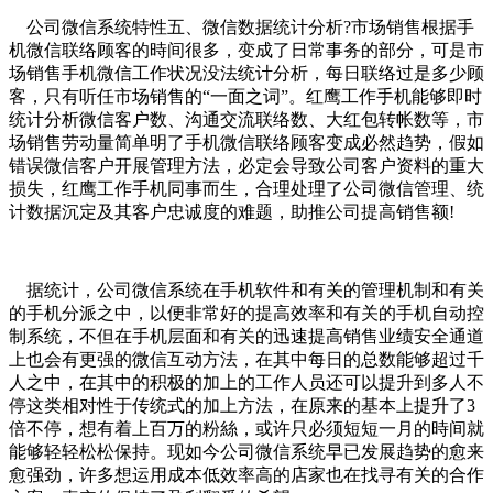
公司微信系统特性五、微信数据统计分析?市场销售根据手
机微信联络顾客的時间很多，变成了日常事务的部分，可是市
场销售手机微信工作状况没法统计分析，每日联络过是多少顾
客，只有听任市场销售的“一面之词”。红鹰工作手机能够即时
统计分析微信客户数、沟通交流联络数、大红包转帐数等，市
场销售劳动量简单明了手机微信联络顾客变成必然趋势，假如
错误微信客户开展管理方法，必定会导致公司客户资料的重大
损失，红鹰工作手机同事而生，合理处理了公司微信管理、统
计数据沉定及其客户忠诚度的难题，助推公司提高销售额!
据统计，公司微信系统在手机软件和有关的管理机制和有关
的手机分派之中，以便非常好的提高效率和有关的手机自动控
制系统，不但在手机层面和有关的迅速提高销售业绩安全通道
上也会有更强的微信互动方法，在其中每日的总数能够超过千
人之中，在其中的积极的加上的工作人员还可以提升到多人不
停这类相对性于传统式的加上方法，在原来的基本上提升了3
倍不停，想有着上百万的粉絲，或许只必须短短一月的時间就
能够轻轻松松保持。现如今公司微信系统早已发展趋势的愈来
愈强劲，许多想运用成本低效率高的店家也在找寻有关的合作