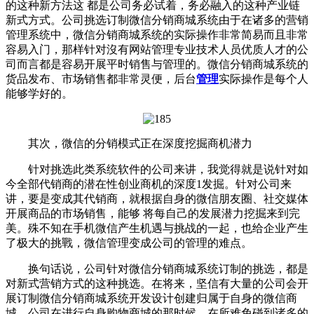
的这种新方法这 都是公司务必试着，务必融入的这种产业链
新式方式。公司挑选订制微信分销商城系统由于在诸多的营销
管理系统中，微信分销商城系统的实际操作非常简易而且非常
容易入门，那样针对沒有网站管理专业技术人员优质人才的公
司而言都是容易开展平时销售与管理的。微信分销商城系统的
货品发布、市场销售都非常灵便，后台
管理
实际操作是每个人
能够学好的。
其次，微信的分销模式正在深度挖掘商机潜力
针对挑选此类系统软件的公司来讲，我觉得就是说针对如
今全部代销商的潜在性创业商机的深度1发掘。针对公司来
讲，要是变成其代销商，就根据自身的微信朋友圈、社交媒体
开展商品的市场销售，能够 将每自己的发展潜力挖掘来到完
美。殊不知在手机微信产生机遇与挑战的一起，也给企业产生
了极大的挑戰，微信管理变成公司的管理的难点。
换句话说，公司针对微信分销商城系统订制的挑选，都是
对新式营销方式的这种挑选。在将来，坚信有大量的公司会开
展订制微信分销商城系统开发设计创建归属于自身的微信商
城。公司在进行自身购物商城的那时候，在所难免碰到诸多的