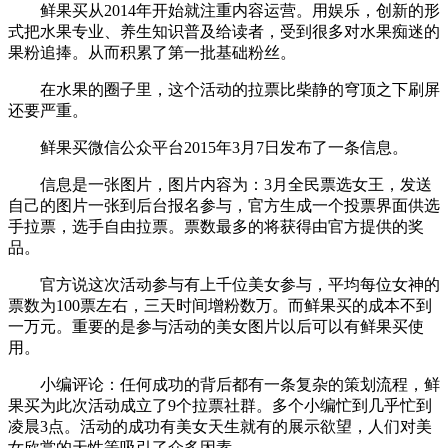
鲜果买从2014年开始就注重内容运营。用娱乐，创新的形
式把水果专业、养生知识普及给读者，受到很多对水果痴迷的
果粉追捧。从而积累了第一批基础粉丝。
在水果的圈子里，这个活动的拉票比柴静的穹顶之下刷屏
还要严重。
鲜果买微信公众平台2015年3月7日发布了一条信息。
信息是一张图片，图片内容为：3月全民票选女王，发送
自己的图片一张到后台报名参与，官方生成一个投票界面供选
手拉票，选手自由拉票。票数最多的将获得由官方提供的奖
品。
官方说这次活动参与有上千位美女参与，平均每位女神的
票数为100票左右，三天时间增粉数万。而鲜果买的成本不到
一万元。重要的是参与活动的美女图片以后可以有鲜果买使
用。
小编评论：任何成功的背后都有一条复杂的策划流程，鲜
果买为此次活动成立了9个拉票社群。多个小编忙到几乎忙到
凌晨3点。活动的成功有美女天生就有的展示欲望，人们对美
女欣赏的天性等吸引了众多因素。